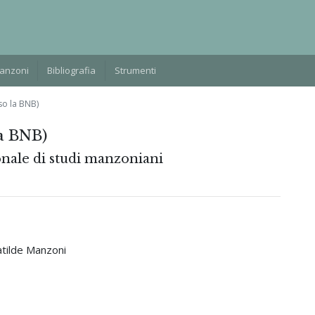
Manzoni
Bibliografia
Strumenti
sso la BNB)
la BNB)
onale di studi manzoniani
atilde Manzoni