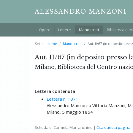
ALESSANDRO MANZONI
Opere
Lettere
Manoscritti
Biblioteca di 
Sei in:
Home
Manoscritti
Aut. II/67 (in deposito pre
Aut. II/67 (in deposito presso 
Milano, Biblioteca del Centro nazi
Lettera contenuta
Lettera n. 1071
Alessandro Manzoni a Vittoria Manzoni, M
Milano, 5 maggio 1854
Scheda di Carmela Marranchino |
Cita questa pagina