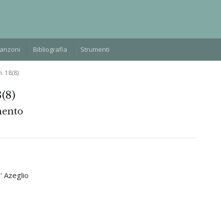
Manzoni
Bibliografia
Strumenti
. 18(8)
(8)
mento
' Azeglio