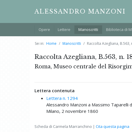
ALESSANDRO MANZONI
Opere
Lettere
Manoscritti
Biblioteca di 
Sei in:
Home
Manoscritti
Raccolta Azegliana, B.563, n
Raccolta Azegliana, B.563, n. 18
Roma, Museo centrale del Risorgi
Lettera contenuta
Lettera n. 1294
Alessandro Manzoni a Massimo Taparelli d
Milano, 2 novembre 1860
Scheda di Carmela Marranchino |
Cita questa pagina