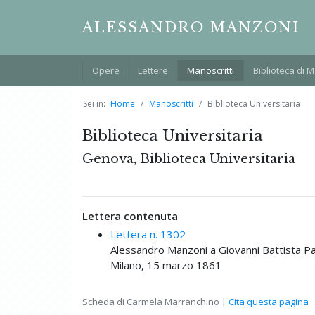
ALESSANDRO MANZONI
Opere
Lettere
Manoscritti
Biblioteca di 
Sei in:
Home
Manoscritti
Biblioteca Universitaria
Biblioteca Universitaria
Genova, Biblioteca Universitaria
Lettera contenuta
Lettera n. 1302
Alessandro Manzoni a Giovanni Battista P
Milano, 15 marzo 1861
Scheda di Carmela Marranchino |
Cita questa pagina