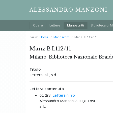
ALESSANDRO MANZONI
Opere
Lettere
Manoscritti
Biblioteca di 
Sei in:
Home
Manoscritti
Manz.B.I.112/11
Manz.B.I.112/11
Milano, Biblioteca Nazionale Braid
Titolo
Lettera, s.l., s.d.
Lettera contenuta
cc. 2rv:
Lettera n. 95
Alessandro Manzoni a Luigi Tosi
s. l.,