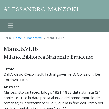
ALESSANDRO MANZONI
Sei in:
Home
Manoscritti
Manz.B.VI.1b
Manz.B.VI.1b
Milano, Biblioteca Nazionale Braidense
Titolo
Dall'Archivio Civico insulti fatti al govern.e D. Gonzalo F. De
Cordova, 1629
Abstract
Manoscritto cartaceo; bifogli; 1821-1823 data stimata (24
aprile 1821" è la data posta all'inizio del primo capitolo del
romanzo; "17 settembre 1823", quella in fine dell'ultimo dei
quattro tomi di cui si compone); cc. 72