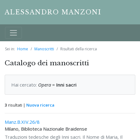
ALESSANDRO MANZONI
Sei in:
Home
Manoscritti
Risultati della ricerca
Catalogo dei manoscritti
Hai cercato:
Opera
=
Inni sacri
3
risultati |
Nuova ricerca
Manz.B.XIV.26/8
Milano, Biblioteca Nazionale Braidense
Traduzioni tedesche degli Inni sacri. Il Nome di Maria, Il