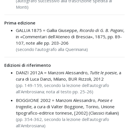
(autografo successivo alla trascrizione spedita al
Monti)
Prima edizione
GALLIA 1875 =
Gallia Giuseppe,
Ricordo di G. B. Pagani
,
in «Commentari dell'Ateneo di Brescia», 1875, pp. 89-
107, note alle pp. 203-206
(secondo l'autografo alla Queriniana)
Edizioni di riferimento
DANZI 2012A =
Manzoni Alessandro,
Tutte le poesie
, a
cura di Luca Danzi, Milano, BUR Rizzoli, 2012
(pp. 149-159, secondo la lezione dell'autografo
all'Ambrosiana; nota al testo pp. 25-26)
BOGGIONE 2002 =
Manzoni Alessandro,
Poesie e
tragedie
, a cura di Valter Boggione, Torino, Unione
tipografico-editrice torinese, [2002] (Classici italiani)
(pp. 354-362, secondo la lezione dell'autografo
all'Ambrosiana)