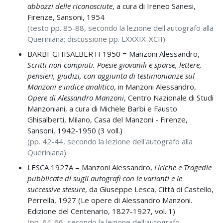
abbozzi delle riconosciute
, a cura di Ireneo Sanesi,
Firenze, Sansoni, 1954
(testo pp. 85-88, secondo la lezione dell'autografo alla
Queriniana; discussione pp. LXXXIX-XCII)
BARBI-GHISALBERTI 1950 =
Manzoni Alessandro,
Scritti non compiuti. Poesie giovanili e sparse, lettere,
pensieri, giudizi, con aggiunta di testimonianze sul
Manzoni e indice analitico
, in
Manzoni Alessandro,
Opere di Alessandro Manzoni
, Centro Nazionale di Studi
Manzoniani, a cura di Michele Barbi e Fausto
Ghisalberti, Milano, Casa del Manzoni - Firenze,
Sansoni, 1942-1950 (3 voll.)
(pp. 42-44, secondo la lezione dell'autografo alla
Queriniana)
LESCA 1927A =
Manzoni Alessandro,
Liriche e Tragedie
pubblicate di sugli autografi con le varianti e le
successive stesure
, da Giuseppe Lesca, Città di Castello,
Perrella, 1927 (Le opere di Alessandro Manzoni.
Edizione del Centenario, 1827-1927, vol. 1)
(pp. 64-66, secondo la lezione dell'autografo