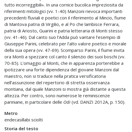
tutto incorreggibili». In una cornice bucolica impreziosita da
riferimenti mitologici (vv. 1-40) Manzoni rievoca importanti
precedenti fluviali e poetici con il riferimento al Mincio, fiume
di Mantova patria di Virgilio, e al Po che lambisce Ferrara,
patria di Ariosto, Guarini e patria letteraria di Monti stesso
(vv. 41-46). Dal canto suo l’Adda può vantare l’esempio di
Giuseppe Parini, celebrato per l’alto valore poetico e morale
della sua opera (vv. 47-69). Scomparso Parini, il fiume invita
ora Monti a spezzare col canto il silenzio dei suoi boschi (vv.
70-85). L’omaggio al Monti, che in apparenza porterebbe a
ipotizzare una forte dipendenza del giovane Manzoni dal
maestro, non si traduce nella pratica versificatoria
nell’assunzione del repertorio di stretta osservanza
montiana, dal quale Manzoni si mostra già distante a questa
altezza. Per contro, sono numerose le reminiscenze
pariniane, in particolare delle
Odi
(vd. DANZI 2012A, p. 150).
Metro
endecasillabi sciolti
Storia del testo