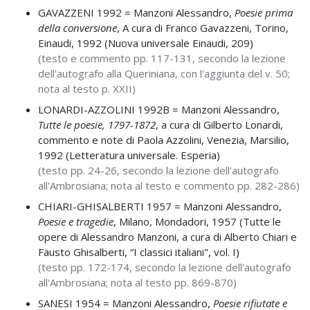
GAVAZZENI 1992 =
Manzoni Alessandro,
Poesie prima
della conversione
, A cura di Franco Gavazzeni, Torino,
Einaudi, 1992 (Nuova universale Einaudi, 209)
(testo e commento pp. 117-131, secondo la lezione
dell'autografo alla Queriniana, con l'aggiunta del v. 50;
nota al testo p. XXII)
LONARDI-AZZOLINI 1992B =
Manzoni Alessandro,
Tutte le poesie, 1797-1872
, a cura di Gilberto Lonardi,
commento e note di Paola Azzolini, Venezia, Marsilio,
1992 (Letteratura universale. Esperia)
(testo pp. 24-26, secondo la lezione dell'autografo
all'Ambrosiana; nota al testo e commento pp. 282-286)
CHIARI-GHISALBERTI 1957 =
Manzoni Alessandro,
Poesie e tragedie
, Milano, Mondadori, 1957 (Tutte le
opere di Alessandro Manzoni, a cura di Alberto Chiari e
Fausto Ghisalberti, “I classici italiani", vol. I)
(testo pp. 172-174, secondo la lezione dell'autografo
all'Ambrosiana; nota al testo pp. 869-870)
SANESI 1954 =
Manzoni Alessandro,
Poesie rifiutate e