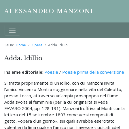
ALESSANDRO MANZONI
Sei in:
Home
Opere
Adda. Idillio
Adda. Idillio
Insieme editoriale
:
Poesie
/
Poesie prima della conversione
Si tratta propriamente di un idillio, con cui Manzoni invita
l’amico Vincenzo Monti a soggiornare nella villa del Caleotto,
presso Lecco, attraverso un’ampia prosopopea del fiume
Adda svolta al femminile (per la cui originalità si veda
FAVARO 2004, pp. 128-131). Manzoni li offriva al Monti con la
lettera del 15 settembre 1803 come versi composti di
getto, «opera d’un giorno», sui quali avrebbe esercitato
volentieri la lima qualora l’amico non li avesse giudicati «del