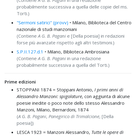
(Contiene
A G. B. Pagani
in una redazione
probabilmente successiva a quella delle copie del ms.
Torti.)
"Sermoni satirici" (provv)
• Milano, Biblioteca del Centro
nazionale di studi manzoniani
(Contiene
A G. B. Pagani
e [Della poesia] in redazioni
forse più avanzate rispetto agli altri testimoni.)
S.P.II.127.d.1
• Milano, Biblioteca Ambrosiana
(Contiene
A G. B. Pagani
in una redazione
probabilmente successiva a quella del Torti.)
Prime edizioni
STOPPANI 1874 =
Stoppani Antonio,
I primi anni di
Alessandro Manzoni: spigolature
, con aggiunta di alcune
poesie inedite o poco note dello stesso Alessandro
Manzoni, Milano, Bernardoni, 1874
(
A G. B. Pagani
,
Panegirico di Trimalcione
, [Della
poesia])
LESCA 1923 =
Manzoni Alessandro,
Tutte le opere di