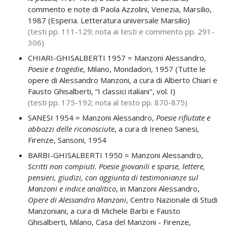
commento e note di Paola Azzolini, Venezia, Marsilio,
1987 (Esperia. Letteratura universale Marsilio)
(testi pp. 111-129; nota ai testi e commento pp. 291-
306)
CHIARI-GHISALBERTI 1957 =
Manzoni Alessandro,
Poesie e tragedie
, Milano, Mondadori, 1957 (Tutte le
opere di Alessandro Manzoni, a cura di Alberto Chiari e
Fausto Ghisalberti, “I classici italiani", vol. I)
(testi pp. 175-192; nota al testo pp. 870-875)
SANESI 1954 =
Manzoni Alessandro,
Poesie rifiutate e
abbozzi delle riconosciute
, a cura di Ireneo Sanesi,
Firenze, Sansoni, 1954
BARBI-GHISALBERTI 1950 =
Manzoni Alessandro,
Scritti non compiuti. Poesie giovanili e sparse, lettere,
pensieri, giudizi, con aggiunta di testimonianze sul
Manzoni e indice analitico
, in
Manzoni Alessandro,
Opere di Alessandro Manzoni
, Centro Nazionale di Studi
Manzoniani, a cura di Michele Barbi e Fausto
Ghisalberti, Milano, Casa del Manzoni - Firenze,