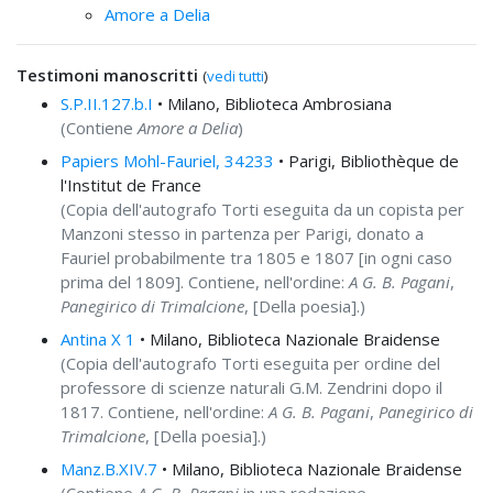
Amore a Delia
Testimoni manoscritti
(
vedi tutti
)
S.P.II.127.b.I
• Milano, Biblioteca Ambrosiana
(Contiene
Amore a Delia
)
Papiers Mohl-Fauriel, 34233
• Parigi, Bibliothèque de
l'Institut de France
(Copia dell'autografo Torti eseguita da un copista per
Manzoni stesso in partenza per Parigi, donato a
Fauriel probabilmente tra 1805 e 1807 [in ogni caso
prima del 1809]. Contiene, nell'ordine:
A G. B. Pagani
,
Panegirico di Trimalcione
, [Della poesia].)
Antina X 1
• Milano, Biblioteca Nazionale Braidense
(Copia dell'autografo Torti eseguita per ordine del
professore di scienze naturali G.M. Zendrini dopo il
1817. Contiene, nell'ordine:
A G. B. Pagani
,
Panegirico di
Trimalcione
, [Della poesia].)
Manz.B.XIV.7
• Milano, Biblioteca Nazionale Braidense