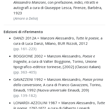
Alessandro Manzoni
, con prefazione, indici, ritratti e
autografi a cura di Giuseppe Lesca, Firenze, Barbèra,
1923
(
Amore a Delia
)
Edizioni di riferimento
DANZI 2012A =
Manzoni Alessandro,
Tutte le poesie
, a
cura di Luca Danzi, Milano, BUR Rizzoli, 2012
(pp. 161-223)
BOGGIONE 2002 =
Manzoni Alessandro,
Poesie e
tragedie
, a cura di Valter Boggione, Torino, Unione
tipografico-editrice torinese, [2002] (Classici italiani)
(pp. 363-405)
GAVAZZENI 1992 =
Manzoni Alessandro,
Poesie prima
della conversione
, A cura di Franco Gavazzeni, Torino,
Einaudi, 1992 (Nuova universale Einaudi, 209)
(pp. 139-182)
LONARDI-AZZOLINI 1987 =
Manzoni Alessandro,
Tutte
le poesie, 1797-1872
, a cura di Gilberto Lonardi,