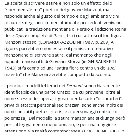
La scelta di scrivere satire è non solo un effetto dello
"sperimentalismo" poetico del giovane Manzoni, ma
risponde anche al gusto del tempo e degli ambienti vicini
all'autore: negli anni immediatamente precedenti venivano
pubblicati la traduzione montiana di Persio e l'edizione Reina
delle
Opere
complete di Parini, tra i cui sottoscrittori figura
Manzoni stesso. (LONARDI-AZZOLINI 1987, p. 209) A
rigore, parrebbero non essere il primissimo tentativo
manzoniano di scrivere satira, dal momento che negli
appunti manoscritti di Giovanni Sforza (in GHISALBERTI
1943) si fa cenno ad una "satira fiera contro un de'
suoi
maestri" che Manzoni avrebbe composto da scolaro.
I principali modelli letterari dei
Sermoni
sono chiaramente
identificabili: da una parte Orazio, da cui proviene, oltre al
nome stesso dell'opera, il gusto per la satira "di caratteri",
priva di attacchi personali (ed oraziani sono anche molti dei
nomi con cui il poeta si riferisce ai personaggi contro cui
polemizza). Dal modello la satira manzoniana si dilunga però
per l'atteggiamento meno bonario, e per una maggiore
attenzione alla realtà contemporanea. (BOGGIONE 2002, p.