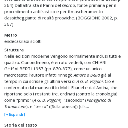
364) Dall'altra sta il Parini del
Giorno
, fonte primaria per il
procedimento antifrastico e per il mascheramento
classicheggiante di realtà prosaiche. (BOGGIONE 2002, p.
367)
Metro
endecasillabi sciolti
Struttura
Nelle edizioni moderne vengono normalmente inclusi tutti e
quattro. Cionondimeno, è errato vederli, con CHIARI-
GHISALBERTI 1957 (pp. 870-877), come un unico
macrotesto: l'autore infatti rinnegò
Amore a Delia
già al
tempo in cui scrisse gli ultimi versi di
A G. B. Pagani
. Ciò è
confermato dal manoscritto Mohl-Fauriel e dall'Antina, che
riportano solo i restanti tre, ordinati (contro la cronologia)
come "primo" (
A G. B. Pagani
), "secondo" (
Panegirico di
Trimalcione
), e "terzo" ([Sulla poesia]) (cfr....
[ + Espandi ]
Storia del testo