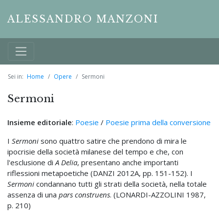
ALESSANDRO MANZONI
Sei in:
Home
Opere
Sermoni
Sermoni
Insieme editoriale
:
Poesie
/
Poesie prima della conversione
I
Sermoni
sono quattro satire che prendono di mira le
ipocrisie della società milanese del tempo e che, con
l'esclusione di
A Delia
, presentano anche importanti
riflessioni metapoetiche (DANZI 2012A, pp. 151-152). I
Sermoni
condannano tutti gli strati della società, nella totale
assenza di una
pars construens
. (LONARDI-AZZOLINI 1987,
p. 210)