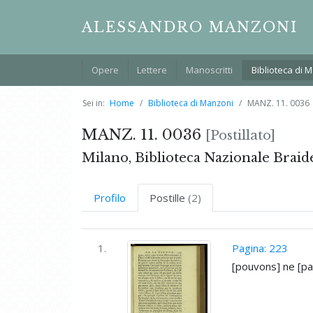
ALESSANDRO MANZONI
Opere
Lettere
Manoscritti
Biblioteca di 
Sei in:
Home
Biblioteca di Manzoni
MANZ. 11. 0036
MANZ. 11. 0036
[Postillato]
Milano, Biblioteca Nazionale Braid
Profilo
Postille
(2)
1.
Pagina: 223
[pouvons] ne [pa