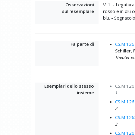
Osservazioni
V. 1. - Legatura
sull'esemplare
rosso e in blu co
blu. - Segnacolo
Fa parte di
CS.M 126
Schiller, 
Theater vo
Esemplari dello stesso
CS.M 126
insieme
1
CS.M 126
2
CS.M 126
3
CS.M 126