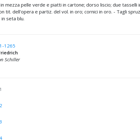
 in mezza pelle verde e piatti in cartone; dorso liscio; due tasselli i
n tit. dell'opera e partiz. del vol. in oro; cornici in oro. - Tagli spruz
 in seta blu.
1-1265
Friedrich
n Schiller
1
2
3
4