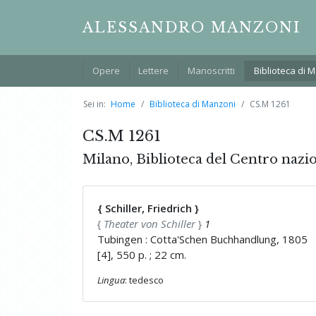
ALESSANDRO MANZONI
Opere
Lettere
Manoscritti
Biblioteca di 
Sei in:
Home
Biblioteca di Manzoni
CS.M 1261
CS.M 1261
Milano, Biblioteca del Centro nazi
{ Schiller, Friedrich }
{
Theater von Schiller
}
1
Tubingen : Cotta'Schen Buchhandlung, 1805
[4], 550 p. ; 22 cm.
Lingua
: tedesco