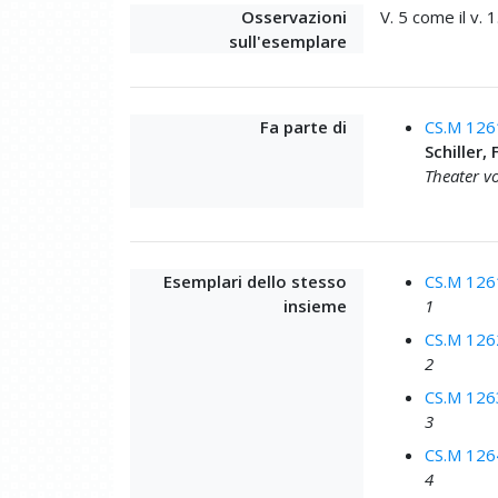
Osservazioni
V. 5 come il v. 1
sull'esemplare
Fa parte di
CS.M 126
Schiller, 
Theater vo
Esemplari dello stesso
CS.M 126
insieme
1
CS.M 126
2
CS.M 126
3
CS.M 126
4