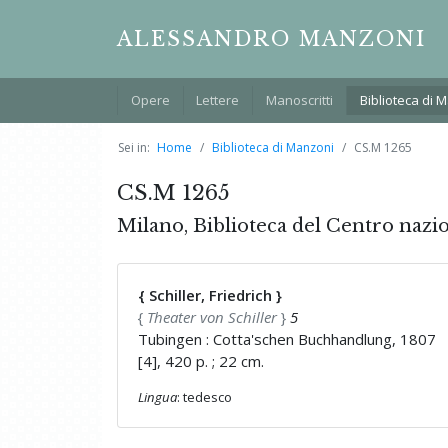
ALESSANDRO MANZONI
Opere
Lettere
Manoscritti
Biblioteca di 
Sei in:
Home
Biblioteca di Manzoni
CS.M 1265
CS.M 1265
Milano, Biblioteca del Centro nazi
{ Schiller, Friedrich }
{
Theater von Schiller
}
5
Tubingen : Cotta'schen Buchhandlung, 1807
[4], 420 p. ; 22 cm.
Lingua
: tedesco