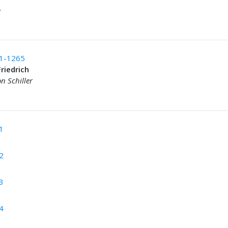
.
1-1265
Friedrich
n Schiller
1
2
3
4