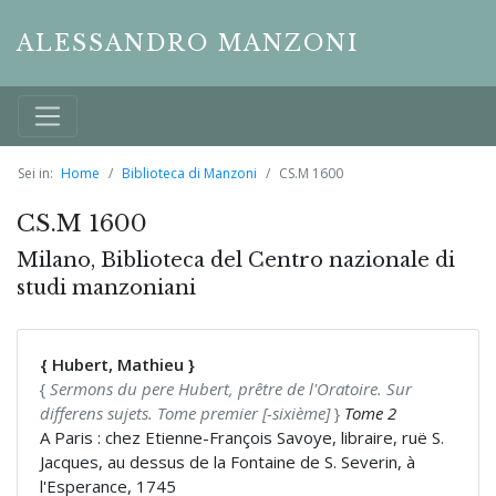
ALESSANDRO MANZONI
Sei in:
Home
Biblioteca di Manzoni
CS.M 1600
CS.M 1600
Milano, Biblioteca del Centro nazionale di
studi manzoniani
{ Hubert, Mathieu }
{
Sermons du pere Hubert, prêtre de l'Oratoire. Sur
differens sujets. Tome premier [-sixième]
}
Tome 2
A Paris : chez Etienne-François Savoye, libraire, ruë S.
Jacques, au dessus de la Fontaine de S. Severin, à
l'Esperance, 1745