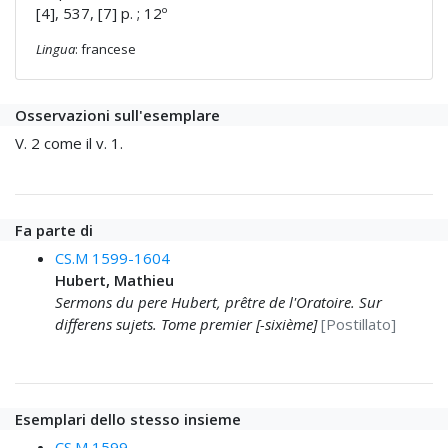
[4], 537, [7] p. ; 12º
Lingua
: francese
Osservazioni sull'esemplare
V. 2 come il v. 1.
Fa parte di
CS.M 1599-1604
Hubert, Mathieu
Sermons du pere Hubert, prêtre de l'Oratoire. Sur
differens sujets. Tome premier [-sixième]
[Postillato]
Esemplari dello stesso insieme
CS.M 1599