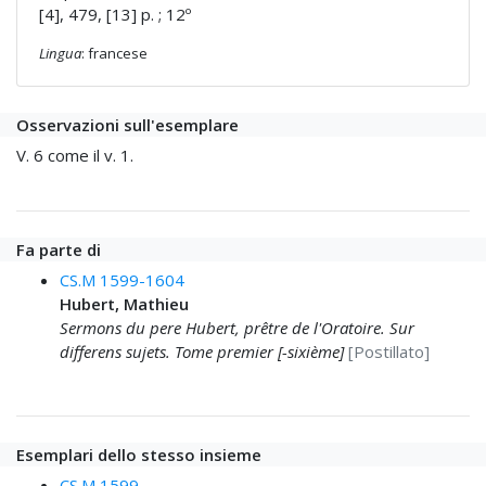
[4], 479, [13] p. ; 12º
Lingua
: francese
Osservazioni sull'esemplare
V. 6 come il v. 1.
Fa parte di
CS.M 1599-1604
Hubert, Mathieu
Sermons du pere Hubert, prêtre de l'Oratoire. Sur
differens sujets. Tome premier [-sixième]
[Postillato]
Esemplari dello stesso insieme
CS.M 1599