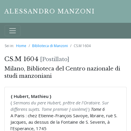
ALESSANDRO MANZONI
Sei in:
Home
Biblioteca di Manzoni
CS.M 1604
CS.M 1604
[Postillato]
Milano, Biblioteca del Centro nazionale di
studi manzoniani
{ Hubert, Mathieu }
{
Sermons du pere Hubert, prêtre de l'Oratoire. Sur
differens sujets. Tome premier [-sixième]
}
Tome 6
A Paris : chez Etienne-François Savoye, libraire, ruë S.
Jacques, au dessus de la Fontaine de S. Severin, à
l'Esperance, 1745