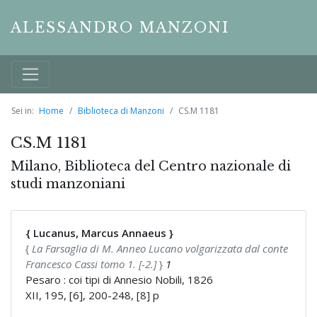
ALESSANDRO MANZONI
Sei in:
Home
Biblioteca di Manzoni
CS.M 1181
CS.M 1181
Milano, Biblioteca del Centro nazionale di
studi manzoniani
{ Lucanus, Marcus Annaeus }
{
La Farsaglia di M. Anneo Lucano volgarizzata dal conte
Francesco Cassi tomo 1. [-2.]
}
1
Pesaro : coi tipi di Annesio Nobili, 1826
XII, 195, [6], 200-248, [8] p