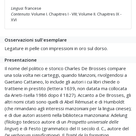
Lingua
: francese
Contenuto
: Volume I. Chapitres I - VIII; Volume II. Chapitres IX -
XVI
Osservazioni sull'esemplare
Legature in pelle con impressioni in oro sul dorso.
Presentazione
Il nome del politico e storico Charles De Brosses compare
una sola volta nei carteggi, quando Manzoni, rivolgendosi a
Gaetano Cattaneo, lo include gli autori i cui libri chiede o
trattiene in prestito (lettera 1639, non datata ma collocata
da Arieti-Isella 1986 dopo il 1827). Accanto a De Brosses, gli
altri nomi citati sono quelli di Abel Rémusat e di Humboldt
(che rimandano agli interessi manzoniani per la lingua cinese);
e di due autori assenti nella biblioteca manzoniana: Adelung
(filologo tedesco autore di un
Prospetto universale delle
lingue
) e di Festo (grammatico del II secolo d. C., autore del
De verborum significatione
). Il
Traité de la formation