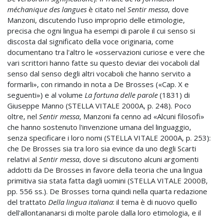
méchanique des langues
è citato nel
Sentir messa
, dove
Manzoni, discutendo l'uso improprio delle etimologie,
precisa che ogni lingua ha esempi di parole il cui senso si
discosta dal significato della voce originaria, come
documentano tra l'altro le «osservazioni curiose e vere che
vari scrittori hanno fatte su questo deviar dei vocaboli dal
senso dal senso degli altri vocaboli che hanno servito a
formarli», con rimando in nota a De Brosses («Cap. X e
seguenti») e al volume
La fortuna delle parole
(1831) di
Giuseppe Manno (STELLA VITALE 2000A, p. 248). Poco
oltre, nel
Sentir messa
, Manzoni fa cenno ad «Alcuni filosofi»
che hanno sostenuto l'invenzione umana del linguaggio,
senza specificare i loro nomi (STELLA VITALE 2000A, p. 253):
che De Brosses sia tra loro sia evince da uno degli Scarti
relativi al
Sentir messa
, dove si discutono alcuni argomenti
addotti da De Brosses in favore della teoria che una lingua
primitiva sia stata fatta dagli uomini (STELLA VITALE 2000B,
pp. 556 ss.). De Brosses torna quindi nella quarta redazione
del trattato
Della lingua italiana
: il tema è di nuovo quello
dell'allontananarsi di molte parole dalla loro etimologia, e il