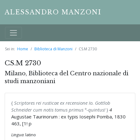
ALESSANDRO MANZONI
Sei in:
Home
Biblioteca di Manzoni
CS.M 2730
CS.M 2730
Milano, Biblioteca del Centro nazionale di
studi manzoniani
{
Scriptores rei rusticae ex recensione Io. Gottlob
Schneider cum notis tomus primus °-quintus!
}
4
Augustae Taurinorum : ex typis Iosephi Pomba, 1830
463, [1! p
Lingua
: latino