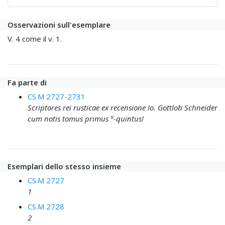
Osservazioni sull'esemplare
V. 4 come il v. 1.
Fa parte di
CS.M 2727-2731
Scriptores rei rusticae ex recensione Io. Gottlob Schneider
cum notis tomus primus °-quintus!
Esemplari dello stesso insieme
CS.M 2727
1
CS.M 2728
2