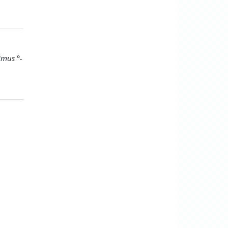
imus °-