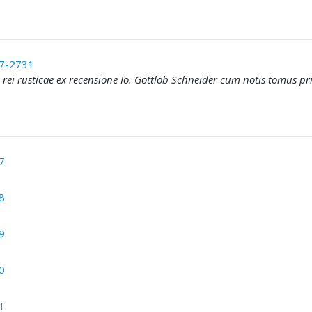
7-2731
 rei rusticae ex recensione Io. Gottlob Schneider cum notis tomus pr
7
8
9
0
1