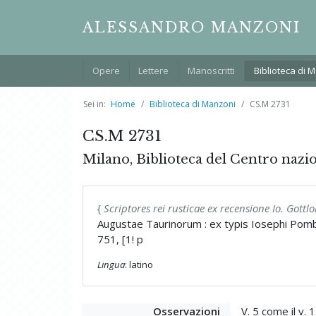
ALESSANDRO MANZONI
Opere
Lettere
Manoscritti
Biblioteca di 
Sei in:
Home
Biblioteca di Manzoni
CS.M 2731
CS.M 2731
Milano, Biblioteca del Centro nazi
{
Scriptores rei rusticae ex recensione Io. Got
Augustae Taurinorum : ex typis Iosephi Pom
751, [1! p
Lingua
: latino
Osservazioni
V. 5 come il v. 1