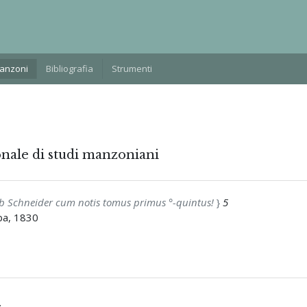
Manzoni
Bibliografia
Strumenti
onale di studi manzoniani
tlob Schneider cum notis tomus primus °-quintus!
}
5
ba, 1830
.