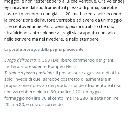
moggio, e non resterebbero a lui che ventidue. Ora volendo]
egli ricavare dal suo frumento il prezzo di prima, sarebbe
costretto venderlo non già L. 120. ma L. trentasei: secondo
la proporzione dell’autore verrebbe ad avere da un moggio
Lire centoventidue. Più ci penso, più mi strabilio che uno
strafalcione tanto solenne >…< gli sia scappato non solo
nello scrivere ma nel rivedere, e nello stampare
La postilla prosegue dalla pagina precedente
Luogo dell'opera
: p. 393 (Del libero commercio de' grani.
Lettera al presidente Pompeo Neri)
Termine o passo postillato
: Il possessore aggravato di otto
soldi invece di due, sarebbe costretto di aumentare in
proporzione il prezzo dei prodotti; onde il frumento e il riso
non varrebbero più lire 30, ma lire 120 al moggio; il
formaggio non lire 70 al cento, ma lire 280; la seta non lire
20, ma 80; e così discorrendo.