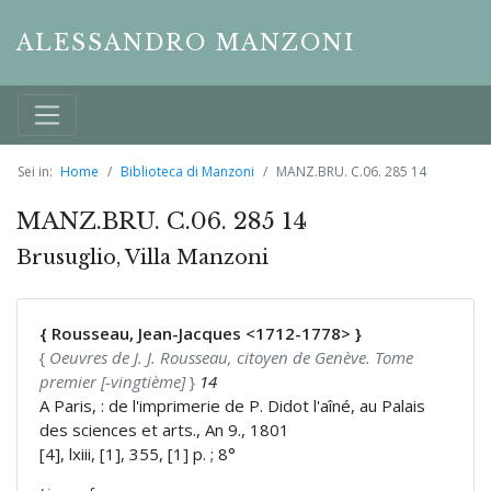
ALESSANDRO MANZONI
Sei in:
Home
Biblioteca di Manzoni
MANZ.BRU. C.06. 285 14
MANZ.BRU. C.06. 285 14
Brusuglio, Villa Manzoni
{ Rousseau, Jean-Jacques <1712-1778> }
{
Oeuvres de J. J. Rousseau, citoyen de Genève. Tome
premier [-vingtième]
}
14
A Paris, : de l'imprimerie de P. Didot l'aîné, au Palais
des sciences et arts., An 9., 1801
[4], lxiii, [1], 355, [1] p. ; 8°