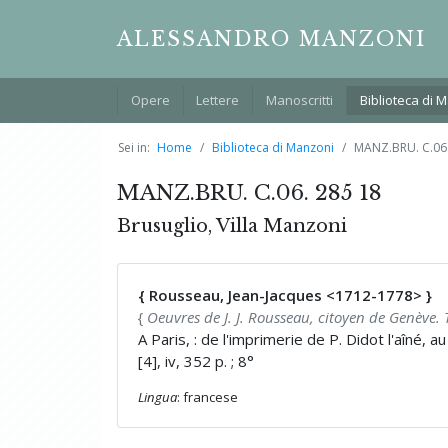
ALESSANDRO MANZONI
Opere
Lettere
Manoscritti
Biblioteca di 
Sei in:
Home
Biblioteca di Manzoni
MANZ.BRU. C.06.
MANZ.BRU. C.06. 285 18
Brusuglio, Villa Manzoni
{ Rousseau, Jean-Jacques <1712-1778> }
{
Oeuvres de J. J. Rousseau, citoyen de Genève.
A Paris, : de l'imprimerie de P. Didot l'aîné, a
[4], iv, 352 p. ; 8°
Lingua
: francese