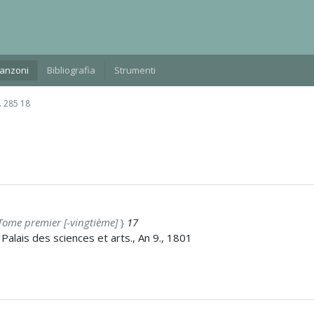
Manzoni
Bibliografia
Strumenti
 285 18
 Tome premier [-vingtième]
}
17
u Palais des sciences et arts., An 9., 1801