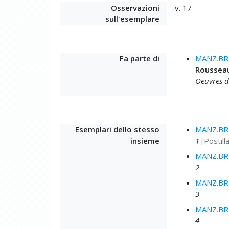
Osservazioni
v. 17
sull'esemplare
Fa parte di
MANZ.BRU
Rousseau
Oeuvres d
Esemplari dello stesso
MANZ.BRU
insieme
1
[Postill
MANZ.BRU
2
MANZ.BRU
3
MANZ.BRU
4