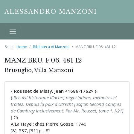
ALESSANDRO MANZONI
Sei in:
Home
Biblioteca di Manzoni
MANZ.BRU. F.06. 481 12
MANZ.BRU. F.06. 481 12
Brusuglio, Villa Manzoni
{ Rousset de Missy, Jean <1686-1762> }
{
Recueil historique d'actes, negociations, memoires et
traitez. Depuis la paix d'Utrecht jusq'an Second Congres
de Cambray inclusivement. Par Mr. Rousset, tome 1. [-21]
}
13
A La Haye : chez Pierre Gosse, 1740
[8], 537, [31] p. ; 8º