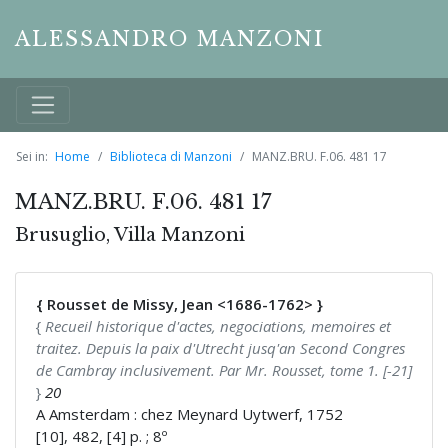
ALESSANDRO MANZONI
Sei in:
Home
Biblioteca di Manzoni
MANZ.BRU. F.06. 481 17
MANZ.BRU. F.06. 481 17
Brusuglio, Villa Manzoni
{ Rousset de Missy, Jean <1686-1762> }
{
Recueil historique d'actes, negociations, memoires et
traitez. Depuis la paix d'Utrecht jusq'an Second Congres
de Cambray inclusivement. Par Mr. Rousset, tome 1. [-21]
}
20
A Amsterdam : chez Meynard Uytwerf, 1752
[10], 482, [4] p. ; 8º