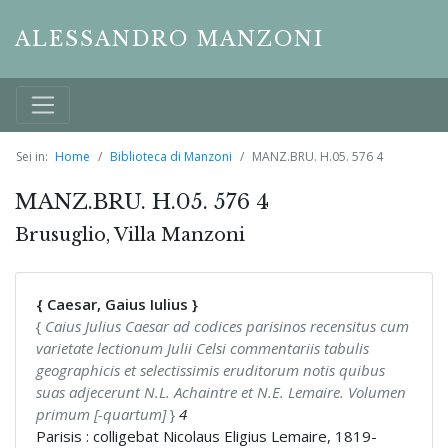
ALESSANDRO MANZONI
Sei in:
Home
Biblioteca di Manzoni
MANZ.BRU. H.05. 576 4
MANZ.BRU. H.05. 576 4
Brusuglio, Villa Manzoni
{ Caesar, Gaius Iulius }
{
Caius Julius Caesar ad codices parisinos recensitus cum
varietate lectionum Julii Celsi commentariis tabulis
geographicis et selectissimis eruditorum notis quibus
suas adjecerunt N.L. Achaintre et N.E. Lemaire. Volumen
primum [-quartum]
}
4
Parisis : colligebat Nicolaus Eligius Lemaire, 1819-