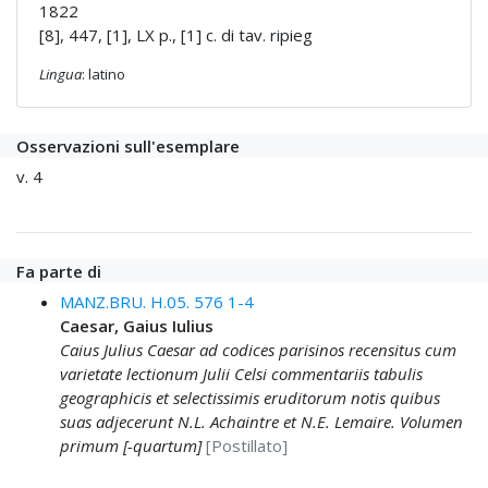
1822
[8], 447, [1], LX p., [1] c. di tav. ripieg
Lingua
: latino
Osservazioni sull'esemplare
v. 4
Fa parte di
MANZ.BRU. H.05. 576 1-4
Caesar, Gaius Iulius
Caius Julius Caesar ad codices parisinos recensitus cum
varietate lectionum Julii Celsi commentariis tabulis
geographicis et selectissimis eruditorum notis quibus
suas adjecerunt N.L. Achaintre et N.E. Lemaire. Volumen
primum [-quartum]
[Postillato]