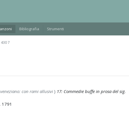
Manzoni
Bibliografia
Strumenti
 430 7
 veneziano: con rami allusivi
}
17: Commedie buffe in prosa del sig.
i, 1791