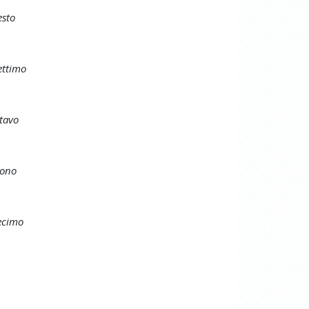
esto
ettimo
ttavo
nono
decimo