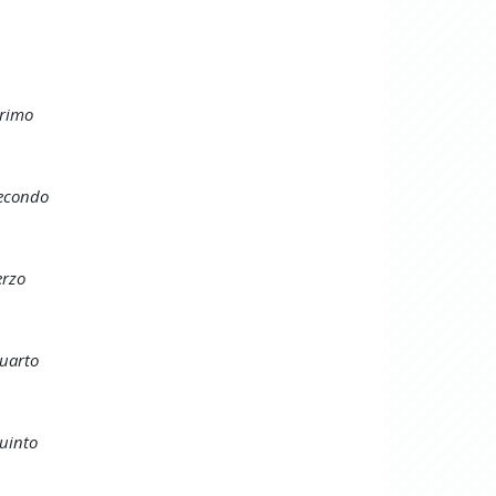
primo
secondo
erzo
quarto
quinto