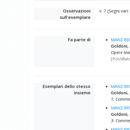
Osservazioni
v. 7 (Segni vari:
sull'esemplare
Fa parte di
MANZ.BRU
Goldoni,
Opere teat
[Postillat
Esemplari dello stesso
MANZ.BRU
insieme
Goldoni,
1: Commed
MANZ.BRU
Goldoni,
3: Commed
MANZ.BRU