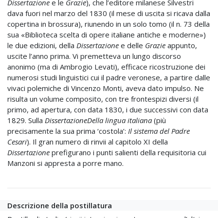
Dissertazione
e le
Grazie
), che l’editore milanese Silvestri
dava fuori nel marzo del 1830 (il mese di uscita si ricava dalla
copertina in brossura), riunendo in un solo tomo (il n. 73 della
sua «Biblioteca scelta di opere italiane antiche e moderne»)
le due edizioni, della
Dissertazione
e delle
Grazie
appunto,
uscite l’anno prima. Vi premetteva un lungo discorso
anonimo (ma di Ambrogio Levati), efficace ricostruzione dei
numerosi studi linguistici cui il padre veronese, a partire dalle
vivaci polemiche di Vincenzo Monti, aveva dato impulso. Ne
risulta un volume composito, con tre frontespizi diversi (il
primo, ad apertura, con data 1830, i due successivi con data
1829. Sulla
DissertazioneDella lingua italiana
(più
precisamente la sua prima ‘costola’:
Il sistema del Padre
Cesari
). Il gran numero di rinvii al capitolo XI della
Dissertazione
prefigurano i punti salienti della requisitoria cui
Manzoni si appresta a porre mano.
Descrizione della postillatura