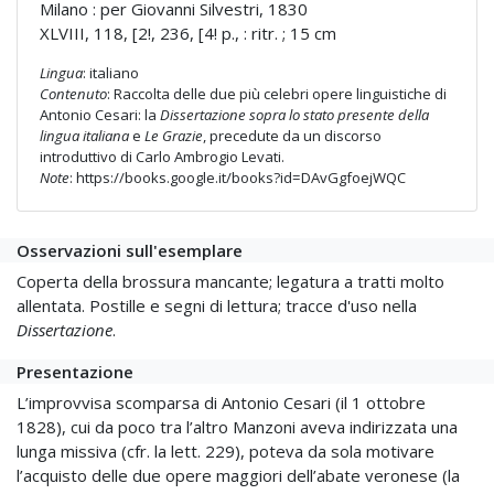
Milano : per Giovanni Silvestri, 1830
XLVIII, 118, [2!, 236, [4! p., : ritr. ; 15 cm
Lingua
: italiano
Contenuto
: Raccolta delle due più celebri opere linguistiche di
Antonio Cesari: la
Dissertazione sopra lo stato presente della
lingua italiana
e
Le Grazie
, precedute da un discorso
introduttivo di Carlo Ambrogio Levati.
Note
: https://books.google.it/books?id=DAvGgfoejWQC
Osservazioni sull'esemplare
Coperta della brossura mancante; legatura a tratti molto
allentata. Postille e segni di lettura; tracce d'uso nella
Dissertazione
.
Presentazione
L’improvvisa scomparsa di Antonio Cesari (il 1 ottobre
1828), cui da poco tra l’altro Manzoni aveva indirizzata una
lunga missiva (cfr. la lett. 229), poteva da sola motivare
l’acquisto delle due opere maggiori dell’abate veronese (la