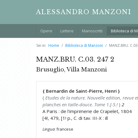
ALESSANDRO MANZONI
Opere
Lettere
Manoscritti
Biblioteca di 
Sei in:
Home
Biblioteca di Manzoni
MANZ.BRU. C.03.
MANZ.BRU. C.03. 247 2
Brusuglio, Villa Manzoni
{ Bernardin de Saint-Pierre, Henri }
{
Etudes de la nature. Nouvelle edition, revue e
planches en taille-douce. Tome 1.[-5.!
}
2
A Paris : de l'imprimerie de Crapelet, 1804
[4!, 479, [1! p., C. di tav. III-X : ill
Lingua
: francese