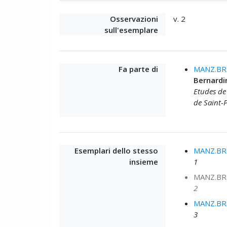
Osservazioni
v. 2
sull'esemplare
Fa parte di
MANZ.BRU
Bernardin
Etudes de 
de Saint-P
Esemplari dello stesso
MANZ.BRU
insieme
1
MANZ.BRU
2
MANZ.BRU
3