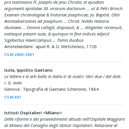
pro testimonio Fl. Josephi de Jesu Christo; et ejusdem
argumenti epistolae 30. virorum doctorum ... ut & Petri Brinch
Examen chronologiae & historiae Josephicae; Jo. Baptist. Ottii
Animadversiones ad Josephum ... Christ. Noldii Historia
Idumaea ... Omnia collegit, disposuit, & ... diligenter recensuit,
notasque passim suas, & quinque in fine indices adjecit
Sigebertus Havercampus ... Tomis duobus
Amstelaedami : apud R. & G. Wetstenios, 1726
CS.M 2860-2861
Isola, Ippolito Gaetano
Le lettere e le arti belle in Italia a' di nostri: libri due / del dott.
I. G. Isola
Genova : Tipografia di Gaetano Schenone, 1864
CS.M 697
Istituti Ospitalieri <Milano>
Delle riforme e dei provvedimenti attuati nell'Ospitale Maggiore
di Milano del Consiglio degli Istituti Ospitalieri: Relazione al