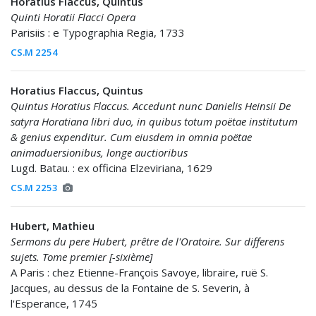
Horatius Flaccus, Quintus
Quinti Horatii Flacci Opera
Parisiis : e Typographia Regia, 1733
CS.M 2254
Horatius Flaccus, Quintus
Quintus Horatius Flaccus. Accedunt nunc Danielis Heinsii De
satyra Horatiana libri duo, in quibus totum poëtae institutum
& genius expenditur. Cum eiusdem in omnia poëtae
animaduersionibus, longe auctioribus
Lugd. Batau. : ex officina Elzeviriana, 1629
CS.M 2253
Hubert, Mathieu
Sermons du pere Hubert, prêtre de l'Oratoire. Sur differens
sujets. Tome premier [-sixième]
A Paris : chez Etienne-François Savoye, libraire, ruë S.
Jacques, au dessus de la Fontaine de S. Severin, à
l'Esperance, 1745