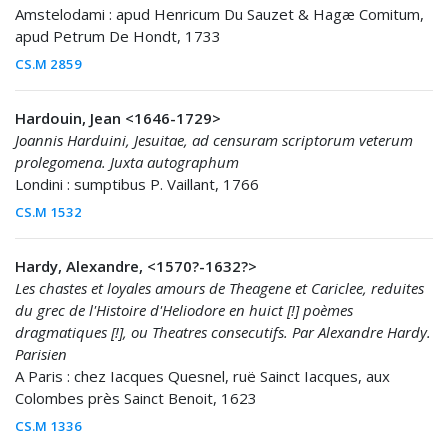
Amstelodami : apud Henricum Du Sauzet & Hagæ Comitum,
apud Petrum De Hondt, 1733
CS.M 2859
Hardouin, Jean <1646-1729>
Joannis Harduini, Jesuitae, ad censuram scriptorum veterum
prolegomena. Juxta autographum
Londini : sumptibus P. Vaillant, 1766
CS.M 1532
Hardy, Alexandre, <1570?-1632?>
Les chastes et loyales amours de Theagene et Cariclee, reduites
du grec de l'Histoire d'Heliodore en huict [!] poèmes
dragmatiques [!], ou Theatres consecutifs. Par Alexandre Hardy.
Parisien
A Paris : chez Iacques Quesnel, ruë Sainct Iacques, aux
Colombes près Sainct Benoit, 1623
CS.M 1336