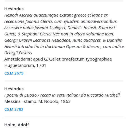
Hesiodus
Hesiodi Ascraei quaecumque exstant graece et latine ex
recensione Joannis Clerici, cum ejusdem animadversionibus.
Accessere notae Josephi Scaligeri, Danielis Heinsii, Francisci
Guieti, & Stephani Clerici Nec non in altero volumine Joan.
Georgii Graevii Lectiones Hesiodeae, nunc auctiores, & Danielis
Heinsii Introductio in doctrinam Operum & dierum, cum indice
Georgii Pasoris
Amstelodami : apud G. Gallet praefectum typographiae
Huguetanorum, 1701
CS.M 2679
Hesiodus
I poemi di Esiodo / recati in versi italiani da Riccardo Mitchell
Messina : stamp. M. Nobolo, 1863
CS.M 2783
Holm, Adolf