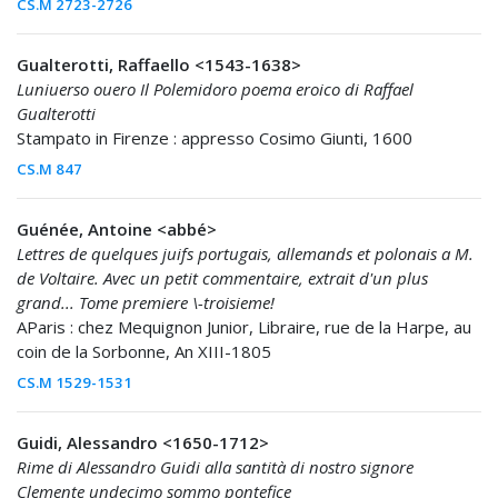
CS.M 2723-2726
Gualterotti, Raffaello <1543-1638>
Luniuerso ouero Il Polemidoro poema eroico di Raffael
Gualterotti
Stampato in Firenze : appresso Cosimo Giunti, 1600
CS.M 847
Guénée, Antoine <abbé>
Lettres de quelques juifs portugais, allemands et polonais a M.
de Voltaire. Avec un petit commentaire, extrait d'un plus
grand... Tome premiere \-troisieme!
AParis : chez Mequignon Junior, Libraire, rue de la Harpe, au
coin de la Sorbonne, An XIII-1805
CS.M 1529-1531
Guidi, Alessandro <1650-1712>
Rime di Alessandro Guidi alla santità di nostro signore
Clemente undecimo sommo pontefice