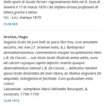
Delle opere di Guido Ferrari: ragionamento letto nel R. liceo di
Novara il 17 di marzo 1870 / da Stefano Grosso professore di
lettere greche e latine
\S.l. : s.n.!, stampa 1870
CS.M 609
Grotius, Hugo
Hugonis Grotii De jure belli ac pacis libri tres, cum annotatis
auctoris, nec non J.F. Gronovii notis, & J. Barbeyracii
animadversionibus; commentariis insuper locupletissimis Henr.
L.B. De Cocceii ... sub titulo Grotii Illustrati antea editis, nunc
ad calcem cujusque capitis adjectis: insertis quoque
observationibus Samuel L.B. De Cocceii ... Adduntur tandem
ipsius Grotii dissertatio De mari libero, ac libellus singularis De
aequitate, indulgentia et facilitate. Cum quibusdam notis
criticis
Lausannae : sumptibus Marci-Michaelis Bousquet, &
sociorum, 1758-1759
CS.M 1972