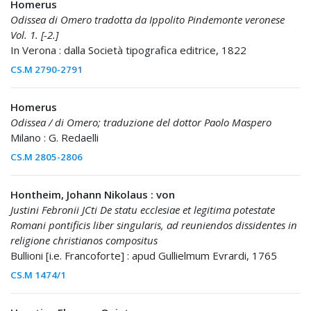
Homerus
Odissea di Omero tradotta da Ippolito Pindemonte veronese
Vol. 1. [-2.]
In Verona : dalla Società tipografica editrice, 1822
CS.M 2790-2791
Homerus
Odissea / di Omero; traduzione del dottor Paolo Maspero
Milano : G. Redaelli
CS.M 2805-2806
Hontheim, Johann Nikolaus : von
Justini Febronii JCti De statu ecclesiae et legitima potestate
Romani pontificis liber singularis, ad reuniendos dissidentes in
religione christianos compositus
Bullioni [i.e. Francoforte] : apud Gullielmum Evrardi, 1765
CS.M 1474/1