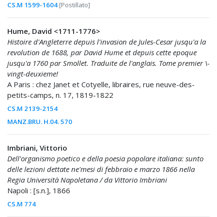
CS.M 1599-1604
[Postillato]
Hume, David <1711-1776>
Histoire d'Angleterre depuis l'invasion de Jules-Cesar jusqu'a la
revolution de 1688, par David Hume et depuis cette epoque
jusqu'a 1760 par Smollet. Traduite de l'anglais. Tome premier \-
vingt-deuxieme!
A Paris : chez Janet et Cotyelle, libraires, rue neuve-des-
petits-camps, n. 17, 1819-1822
CS.M 2139-2154
MANZ.BRU. H.04. 570
Imbriani, Vittorio
Dell'organismo poetico e della poesia popolare italiana: sunto
delle lezioni dettate ne'mesi di febbraio e marzo 1866 nella
Regia Università Napoletana / da Vittorio Imbriani
Napoli : [s.n.], 1866
CS.M 774