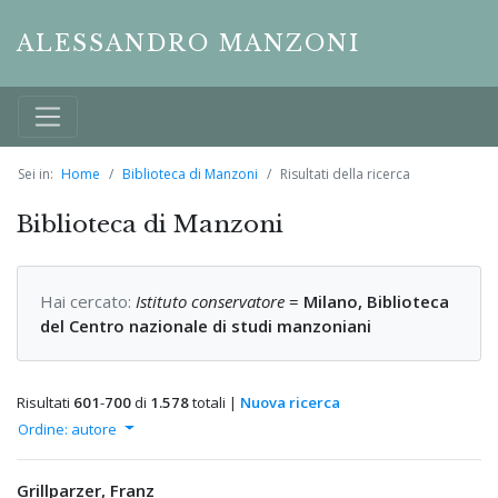
ALESSANDRO MANZONI
Sei in:
Home
Biblioteca di Manzoni
Risultati della ricerca
Biblioteca di Manzoni
Hai cercato:
Istituto conservatore
=
Milano, Biblioteca
del Centro nazionale di studi manzoniani
Risultati
601
-
700
di
1.578
totali |
Nuova ricerca
Ordine: autore
Grillparzer, Franz