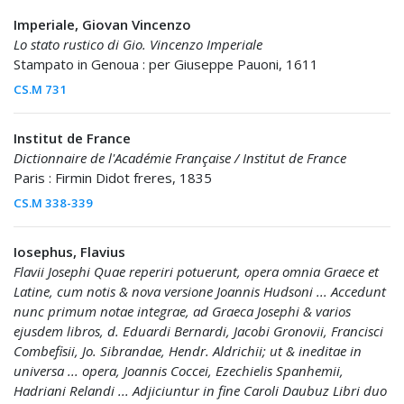
Imperiale, Giovan Vincenzo
Lo stato rustico di Gio. Vincenzo Imperiale
Stampato in Genoua : per Giuseppe Pauoni, 1611
CS.M 731
Institut de France
Dictionnaire de l'Académie Française / Institut de France
Paris : Firmin Didot freres, 1835
CS.M 338-339
Iosephus, Flavius
Flavii Josephi Quae reperiri potuerunt, opera omnia Graece et
Latine, cum notis & nova versione Joannis Hudsoni ... Accedunt
nunc primum notae integrae, ad Graeca Josephi & varios
ejusdem libros, d. Eduardi Bernardi, Jacobi Gronovii, Francisci
Combefisii, Jo. Sibrandae, Hendr. Aldrichii; ut & ineditae in
universa ... opera, Joannis Coccei, Ezechielis Spanhemii,
Hadriani Relandi ... Adjiciuntur in fine Caroli Daubuz Libri duo