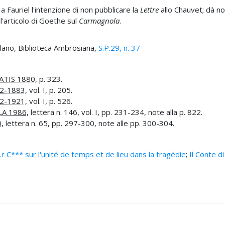
 Fauriel l'intenzione di non pubblicare la
Lettre
allo Chauvet; dà no
ll'articolo di Goethe sul
Carmagnola
.
ilano, Biblioteca Ambrosiana,
S.P.29, n. 37
TIS 1880
, p. 323.
2-1883
, vol. I, p. 205.
2-1921
, vol. I, p. 526.
LA 1986
, lettera n. 146, vol. I, pp. 231-234, note alla p. 822.
0
, lettera n. 65, pp. 297-300, note alle pp. 300-304.
.r C*** sur l'unité de temps et de lieu dans la tragédie
;
Il Conte d