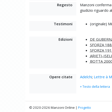
Regesto
Manzoni conferma a
giudizio riguardo a
Testimoni
(originale) M
Edizioni
DE GUBERNA
SFORZA 188
SFORZA 191
ARIETI-ISEL
BOTTA 200
Opere citate
Adelchi
;
Lettre à M
+ Testo della lettera
© 2020-2026 Manzoni Online |
Progetto