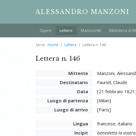
ALESSANDRO MANZONI
Opere
Lettere
Manoscritti
Biblioteca di 
Sei in:
Home
Lettere
Lettera n. 146
Lettera n. 146
Mittente
Manzoni, Alessand
Destinatario
Fauriel, Claude
Data
[21 febbraio 1821
Luogo di partenza
[Milan]
Luogo di arrivo
[Paris]
Lingua
francese, italiano
Incipit
benedetta la vostra 