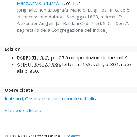
Manz.Ant.IX.B.1.I/4A-B
, cc. 1-2
(originale, non autografa. Mano di Luigi Tosi. In calce è
la concessione datata 16 maggio 1823, a firma "Fr.
Alexander Ang[elic]us Bardani Ord. Pred. S. C. J. Secr.",
segretario della Congregazione dell'Indice.)
Edizioni
PARENTI 1942
, p. 105 (con riproduzione in facsimile).
ARIETI-ISELLA 1986
, lettera n. 183, vol. I, p. 304, note
alla p. 850.
Opere citate
Inni sacri
;
Osservazioni sulla morale cattolica
+ Testo della lettera
© 2020-2026 Manzoni Online |
Progetto