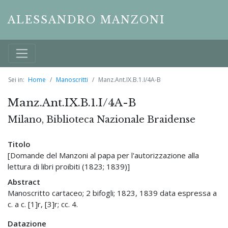
ALESSANDRO MANZONI
Sei in:
Home
Manoscritti
Manz.Ant.IX.B.1.I/4A-B
Manz.Ant.IX.B.1.I/4A-B
Milano, Biblioteca Nazionale Braidense
Titolo
[Domande del Manzoni al papa per l'autorizzazione alla
lettura di libri proibiti (1823; 1839)]
Abstract
Manoscritto cartaceo; 2 bifogli; 1823, 1839 data espressa a
c. a c. [1]r, [3]r; cc. 4.
Datazione