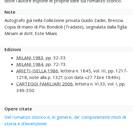
dove l'autore espone le proprie idee sul romanzo storico.
Note
Autografo già nella Collezione privata Guido Zadei, Brescia.
Copia di mano di Pio Bondioli (Tradate), segnalata dalla figlia
Miriam al dott. Este Milani.
Edizioni
MILANI 1983
, pp. 32-33.
MILANI 1984
, pp. 72-73.
ARIETI-ISELLA 1986
, lettera n. 1845, vol. III, pp. 1217-
1218, note alla p. 1321 (con data «27 7.bre 1849»).
CARTEGGI FAMILIARI 2006
, lettera n. VI.33, vol. I, pp.
349-350.
Opere citate
Del romanzo storico e, in genere, de' componimenti misti di
storia e d'invenzione