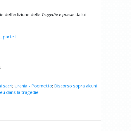
e dell'edizione delle
Tragedie e poesie
da lui
3, parte I
.
i sacri
;
Urania - Poemetto
;
Discorso sopra alcuni
ieu dans la tragédie