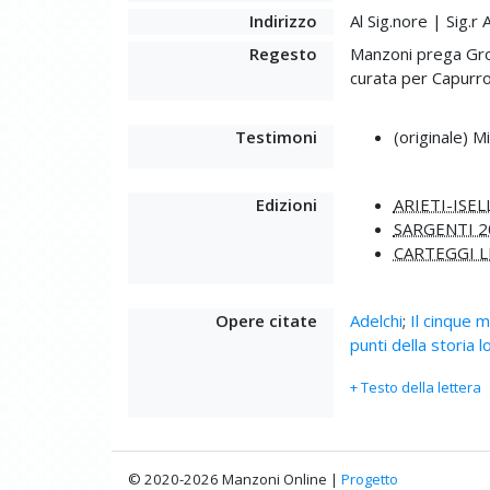
Indirizzo
Al Sig.nore | Sig.
Regesto
Manzoni prega Gros
curata per Capurro
Testimoni
(originale) M
Edizioni
ARIETI-ISEL
SARGENTI 2
CARTEGGI L
Opere citate
Adelchi
;
Il cinque 
punti della storia l
+ Testo della lettera
© 2020-2026 Manzoni Online |
Progetto