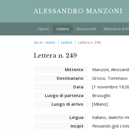
ALESSANDRO MANZONI
Opere
Lettere
Manoscritti
Biblioteca di 
Sei in:
Home
Lettere
Lettera n. 249
Lettera n. 249
Mittente
Manzoni, Alessand
Destinatario
Grossi, Tommaso
Data
[1 novembre 182
Luogo di partenza
Brusuglio
Luogo di arrivo
[Milano]
Lingua
italiano, dialetto 
Incipit
Pensando (già s'in