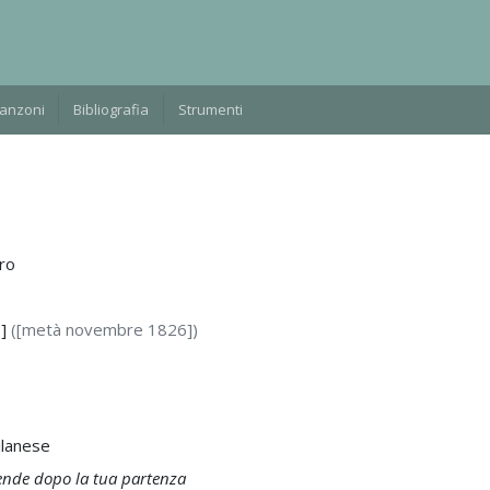
Manzoni
Bibliografia
Strumenti
ro
6]
([metà novembre 1826])
milanese
tende dopo la tua partenza