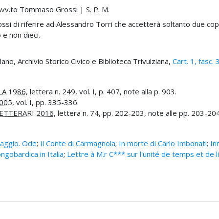
r Avv.to Tommaso Grossi | S. P. M.
si di riferire ad Alessandro Torri che accetterà soltanto due copi
 e non dieci.
ilano, Archivio Storico Civico e Biblioteca Trivulziana,
Cart. 1, fasc. 
LA 1986
, lettera n. 249, vol. I, p. 407, note alla p. 903.
005
, vol. I, pp. 335-336.
ETTERARI 2016
, lettera n. 74, pp. 202-203, note alle pp. 203-204
maggio. Ode
;
Il Conte di Carmagnola
;
In morte di Carlo Imbonati
;
Inn
ongobardica in Italia
;
Lettre à M.r C*** sur l'unité de temps et de l