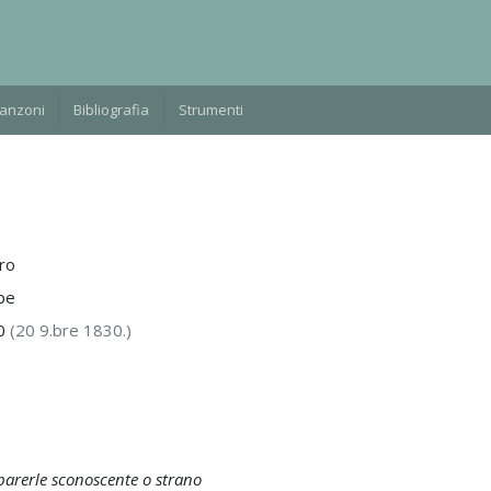
Manzoni
Bibliografia
Strumenti
ro
pe
0
(20 9.bre 1830.)
 parerle sconoscente o strano