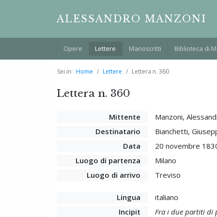
ALESSANDRO MANZONI
Opere
Lettere
Manoscritti
Biblioteca di 
Sei in:
Home
Lettere
Lettera n. 360
Lettera n. 360
Mittente
Manzoni, Alessand
Destinatario
Bianchetti, Giusep
Data
20 novembre 183
Luogo di partenza
Milano
Luogo di arrivo
Treviso
Lingua
italiano
Incipit
Fra i due partiti di