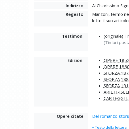
Indirizzo
Al Chiarissimo Sign
Regesto
Manzoni, fermo nel
letto il suo artico
Testimoni
(originale) F
(Timbri post
Edizioni
OPERE 185
OPERE 186
SFORZA 187
SFORZA 188
SFORZA 191
ARIETI-ISEL
CARTEGGI L
Opere citate
Del romanzo storic
+ Testo della lettera