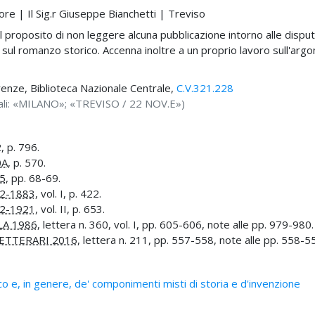
ore | Il Sig.r Giuseppe Bianchetti | Treviso
 proposito di non leggere alcuna pubblicazione intorno alle disput
lo sul romanzo storico. Accenna inoltre a un proprio lavoro sull'arg
irenze, Biblioteca Nazionale Centrale,
C.V.321.228
ali: «MILANO»; «TREVISO / 22 NOV.E»)
2
, p. 796.
0A
, p. 570.
5
, pp. 68-69.
2-1883
, vol. I, p. 422.
2-1921
, vol. II, p. 653.
LA 1986
, lettera n. 360, vol. I, pp. 605-606, note alle pp. 979-980.
ETTERARI 2016
, lettera n. 211, pp. 557-558, note alle pp. 558-5
o e, in genere, de' componimenti misti di storia e d'invenzione