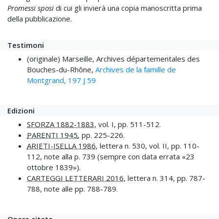
Promessi sposi
di cui gli invierà una copia manoscritta prima
della pubblicazione.
Testimoni
(originale) Marseille, Archives départementales des
Bouches-du-Rhône,
Archives de la famille de
Montgrand, 197 J 59
Edizioni
SFORZA 1882-1883
, vol. I, pp. 511-512.
PARENTI 1945
, pp. 225-226.
ARIETI-ISELLA 1986
, lettera n. 530, vol. II, pp. 110-
112, note alla p. 739 (sempre con data errata «23
ottobre 1839»).
CARTEGGI LETTERARI 2016
, lettera n. 314, pp. 787-
788, note alle pp. 788-789.