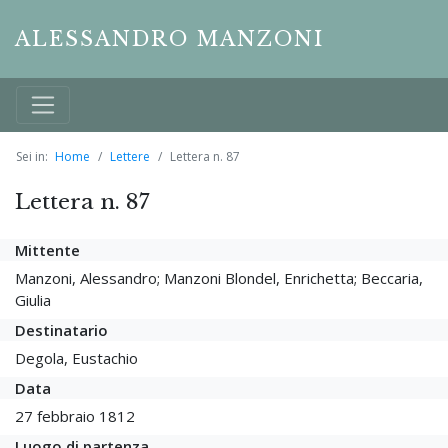
ALESSANDRO MANZONI
Sei in:
Home
Lettere
Lettera n. 87
Lettera n. 87
Mittente
Manzoni, Alessandro; Manzoni Blondel, Enrichetta; Beccaria,
Giulia
Destinatario
Degola, Eustachio
Data
27 febbraio 1812
Luogo di partenza