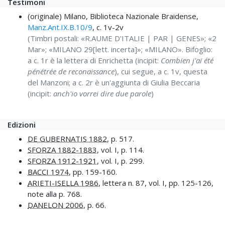
Testimoni
(originale) Milano, Biblioteca Nazionale Braidense,
Manz.Ant.IX.B.10/9
, c. 1v-2v
(Timbri postali: «R.AUME D'ITALIE | PAR | GENES»; «2
Mar»; «MILANO 29[lett. incerta]»; «MILANO». Bifoglio:
a c. 1r è la lettera di Enrichetta (incipit:
Combien j'ai été
pénétrée de reconaissance
), cui segue, a c. 1v, questa
del Manzoni; a c. 2r è un'aggiunta di Giulia Beccaria
(incipit:
anch'io vorrei dire due parole
)
Edizioni
DE GUBERNATIS 1882
, p. 517.
SFORZA 1882-1883
, vol. I, p. 114.
SFORZA 1912-1921
, vol. I, p. 299.
BACCI 1974
, pp. 159-160.
ARIETI-ISELLA 1986
, lettera n. 87, vol. I, pp. 125-126,
note alla p. 768.
DANELON 2006
, p. 66.