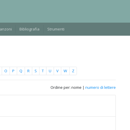
Manzoni
Bibliografia
Strumenti
O
P
Q
R
S
T
U
V
W
Z
Ordine per: nome |
numero di lettere