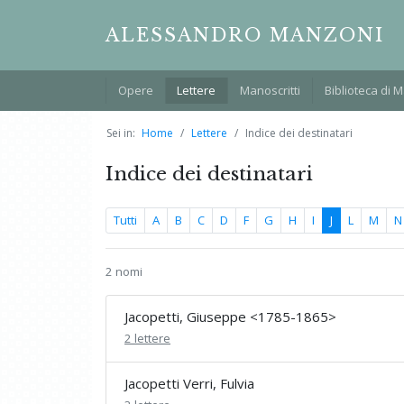
ALESSANDRO MANZONI
Opere
Lettere
Manoscritti
Biblioteca di 
Sei in:
Home
Lettere
Indice dei destinatari
Indice dei destinatari
Tutti
A
B
C
D
F
G
H
I
J
L
M
N
2 nomi
Jacopetti, Giuseppe <1785-1865>
2 lettere
Jacopetti Verri, Fulvia