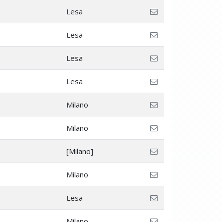
Lesa
Lesa
Lesa
Lesa
Milano
Milano
[Milano]
Milano
Lesa
Milano