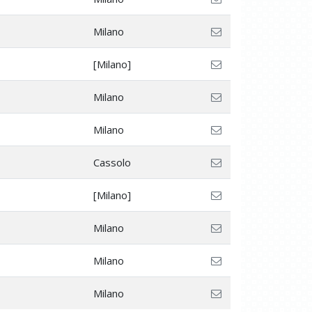
Milano
[Milano]
Milano
Milano
Cassolo
[Milano]
Milano
Milano
Milano