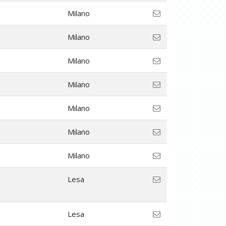
Milano
Milano
Milano
Milano
Milano
Milano
Milano
Lesa
Lesa