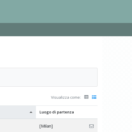
Visualizza come:
Luogo di partenza
[Milan]