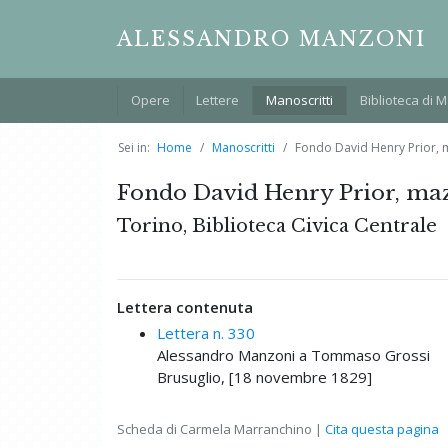
ALESSANDRO MANZONI
Opere
Lettere
Manoscritti
Biblioteca di 
Sei in:
Home
Manoscritti
Fondo David Henry Prior, m
Fondo David Henry Prior, mazz
Torino, Biblioteca Civica Centrale
Lettera contenuta
Lettera n. 330
Alessandro Manzoni a Tommaso Grossi
Brusuglio, [18 novembre 1829]
Scheda di Carmela Marranchino |
Cita questa pagina