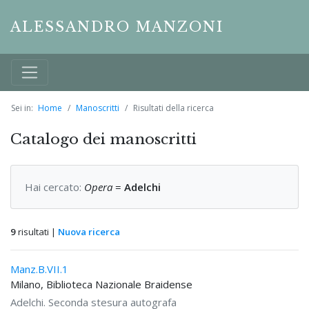
ALESSANDRO MANZONI
Sei in:
Home
Manoscritti
Risultati della ricerca
Catalogo dei manoscritti
Hai cercato:
Opera
=
Adelchi
9
risultati |
Nuova ricerca
Manz.B.VII.1
Milano, Biblioteca Nazionale Braidense
Adelchi. Seconda stesura autografa