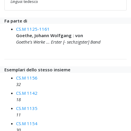
Lingua
: tedesco
Fa parte di
CS.M 1125-1161
Goethe, Johann Wolfgang : von
Goethe's Werke ... Erster [- sechzigster] Band
Esemplari dello stesso insieme
CS.M 1156
32
CS.M 1142
18
CS.M 1135
11
CS.M 1154
30