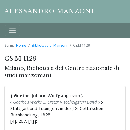
ALESSANDRO MANZONI
Sei in:
Home
Biblioteca di Manzoni
CS.M 1129
CS.M 1129
Milano, Biblioteca del Centro nazionale di
studi manzoniani
{ Goethe, Johann Wolfgang : von }
{
Goethe's Werke ... Erster [- sechzigster] Band
}
5
Stuttgart und Tubingen : in der J.G. Cotta'schen
Buchhandlung, 1828
[4], 267, [1] p