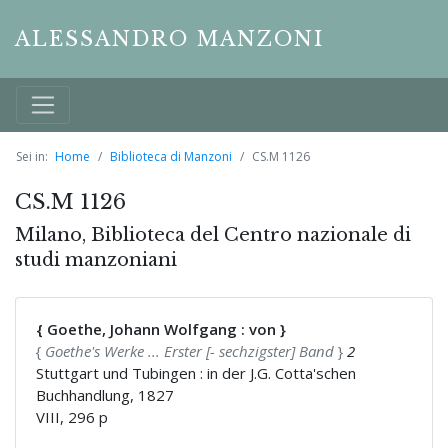
ALESSANDRO MANZONI
Sei in:
Home
Biblioteca di Manzoni
CS.M 1126
CS.M 1126
Milano, Biblioteca del Centro nazionale di
studi manzoniani
{ Goethe, Johann Wolfgang : von }
{
Goethe's Werke ... Erster [- sechzigster] Band
}
2
Stuttgart und Tubingen : in der J.G. Cotta'schen
Buchhandlung, 1827
VIII, 296 p