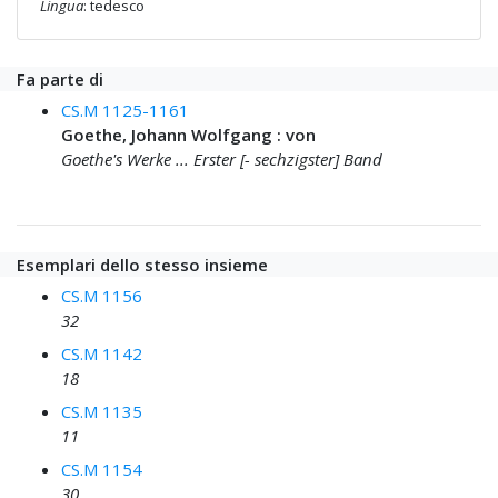
Lingua
: tedesco
Fa parte di
CS.M 1125-1161
Goethe, Johann Wolfgang : von
Goethe's Werke ... Erster [- sechzigster] Band
Esemplari dello stesso insieme
CS.M 1156
32
CS.M 1142
18
CS.M 1135
11
CS.M 1154
30