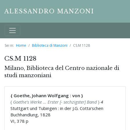
ALESSANDRO MANZONI
Sei in:
Home
Biblioteca di Manzoni
CS.M 1128
CS.M 1128
Milano, Biblioteca del Centro nazionale di
studi manzoniani
{ Goethe, Johann Wolfgang : von }
{
Goethe's Werke ... Erster [- sechzigster] Band
}
4
Stuttgart und Tubingen : in der J.G. Cotta'schen
Buchhandlung, 1828
VI, 378 p