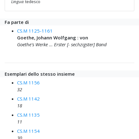
Lingua
: tedesco
Fa parte di
CS.M 1125-1161
Goethe, Johann Wolfgang : von
Goethe's Werke ... Erster [- sechzigster] Band
Esemplari dello stesso insieme
CS.M 1156
32
CS.M 1142
18
CS.M 1135
11
CS.M 1154
30