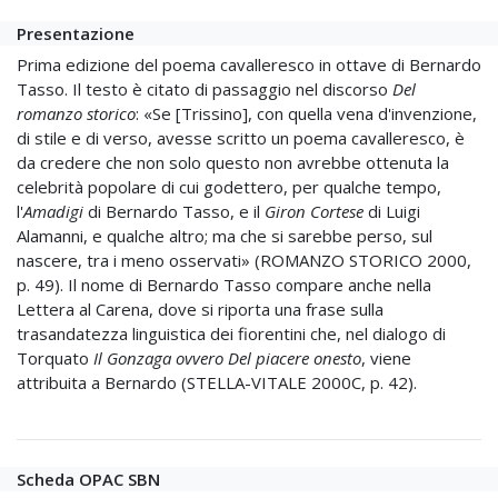
Presentazione
Prima edizione del poema cavalleresco in ottave di Bernardo
Tasso. Il testo è citato di passaggio nel discorso
Del
romanzo storico
: «Se [Trissino], con quella vena d'invenzione,
di stile e di verso, avesse scritto un poema cavalleresco, è
da credere che non solo questo non avrebbe ottenuta la
celebrità popolare di cui godettero, per qualche tempo,
l'
Amadigi
di Bernardo Tasso, e il
Giron Cortese
di Luigi
Alamanni, e qualche altro; ma che si sarebbe perso, sul
nascere, tra i meno osservati» (ROMANZO STORICO 2000,
p. 49). Il nome di Bernardo Tasso compare anche nella
Lettera al Carena, dove si riporta una frase sulla
trasandatezza linguistica dei fiorentini che, nel dialogo di
Torquato
Il Gonzaga ovvero Del piacere onesto
, viene
attribuita a Bernardo (STELLA-VITALE 2000C, p. 42).
Scheda OPAC SBN