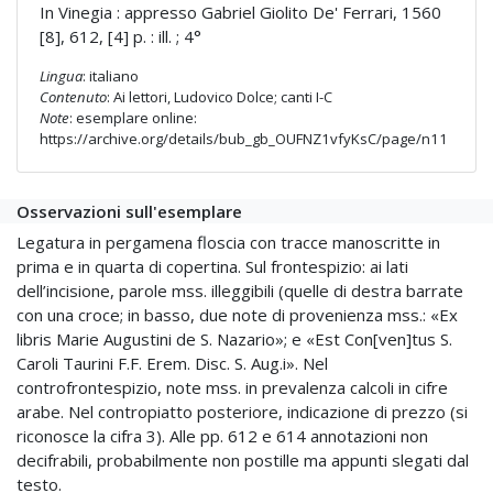
In Vinegia : appresso Gabriel Giolito De' Ferrari, 1560
[8], 612, [4] p. : ill. ; 4°
Lingua
: italiano
Contenuto
: Ai lettori, Ludovico Dolce; canti I-C
Note
: esemplare online:
https://archive.org/details/bub_gb_OUFNZ1vfyKsC/page/n11
Osservazioni sull'esemplare
Legatura in pergamena floscia con tracce manoscritte in
prima e in quarta di copertina. Sul frontespizio: ai lati
dell’incisione, parole mss. illeggibili (quelle di destra barrate
con una croce; in basso, due note di provenienza mss.: «Ex
libris Marie Augustini de S. Nazario»; e «Est Con[ven]tus S.
Caroli Taurini F.F. Erem. Disc. S. Aug.i». Nel
controfrontespizio, note mss. in prevalenza calcoli in cifre
arabe. Nel contropiatto posteriore, indicazione di prezzo (si
riconosce la cifra 3). Alle pp. 612 e 614 annotazioni non
decifrabili, probabilmente non postille ma appunti slegati dal
testo.