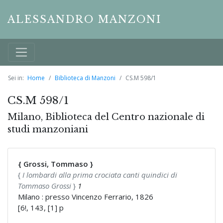
ALESSANDRO MANZONI
Sei in:
Home
Biblioteca di Manzoni
CS.M 598/1
CS.M 598/1
Milano, Biblioteca del Centro nazionale di
studi manzoniani
{ Grossi, Tommaso }
{
I lombardi alla prima crociata canti quindici di
Tommaso Grossi
}
1
Milano : presso Vincenzo Ferrario, 1826
[6!, 143, [1] p