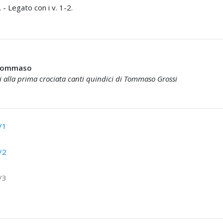
. - Legato con i v. 1-2.
 Tommaso
i alla prima crociata canti quindici di Tommaso Grossi
/1
/2
/3