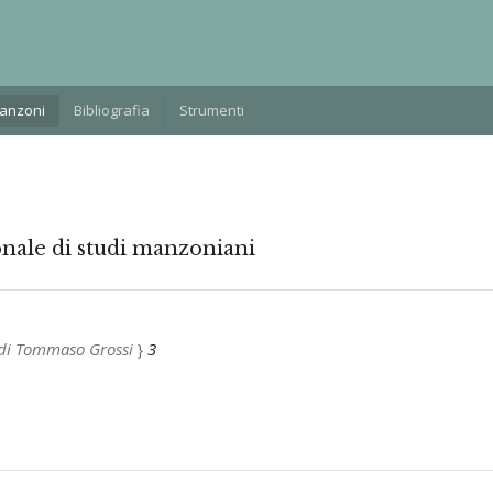
Manzoni
Bibliografia
Strumenti
onale di studi manzoniani
i di Tommaso Grossi
}
3