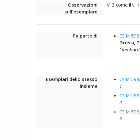
Osservazioni
V. 3 come il v. 1
sull'esemplare
Fa parte di
CS.M 598
Grossi,
I lombard
Esemplari dello stesso
CS.M 598
insieme
1
CS.M 598
2
CS.M 598
3