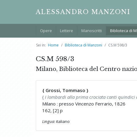
ALESSANDRO MANZONI
Opere
Lettere
Manoscritti
Biblioteca di 
Sei in:
Home
Biblioteca di Manzoni
CS.M 598/3
CS.M 598/3
Milano, Biblioteca del Centro nazi
{ Grossi, Tommaso }
{
I lombardi alla prima crociata canti quindic
Milano : presso Vincenzo Ferrario, 1826
162, [2] p
Lingua
: italiano