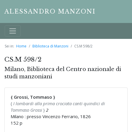
ALESSANDRO MANZONI
Sei in:
Home
Biblioteca di Manzoni
CS.M 598/2
CS.M 598/2
Milano, Biblioteca del Centro nazionale di
studi manzoniani
{ Grossi, Tommaso }
{
I lombardi alla prima crociata canti quindici di
Tommaso Grossi
}
2
Milano : presso Vincenzo Ferrario, 1826
152 p