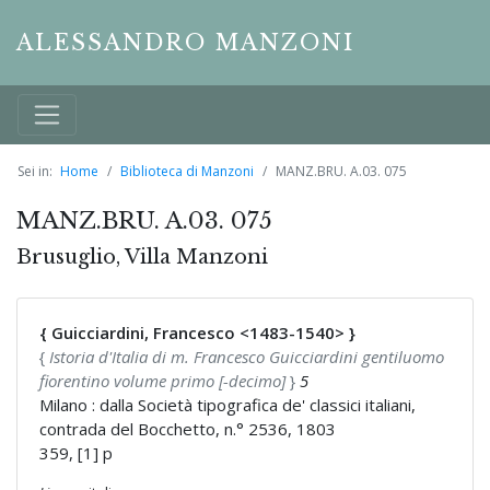
ALESSANDRO MANZONI
Sei in:
Home
Biblioteca di Manzoni
MANZ.BRU. A.03. 075
MANZ.BRU. A.03. 075
Brusuglio, Villa Manzoni
{ Guicciardini, Francesco <1483-1540> }
{
Istoria d'Italia di m. Francesco Guicciardini gentiluomo
fiorentino volume primo [-decimo]
}
5
Milano : dalla Società tipografica de' classici italiani,
contrada del Bocchetto, n.° 2536, 1803
359, [1] p