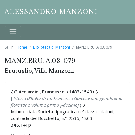
ALESSANDRO MANZONI
Sei in:
Home
Biblioteca di Manzoni
MANZ.BRU. A.03. 079
MANZ.BRU. A.03. 079
Brusuglio, Villa Manzoni
{ Guicciardini, Francesco <1483-1540> }
{
Istoria d'Italia di m. Francesco Guicciardini gentiluomo
fiorentino volume primo [-decimo]
}
9
Milano : dalla Società tipografica de' classici italiani,
contrada del Bocchetto, n.° 2536, 1803
348, [4] p