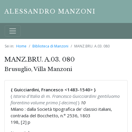
ALESSANDRO MANZONI
Sei in:
Home
Biblioteca di Manzoni
MANZ.BRU. A.03. 080
MANZ.BRU. A.03. 080
Brusuglio, Villa Manzoni
{ Guicciardini, Francesco <1483-1540> }
{
Istoria d'Italia di m. Francesco Guicciardini gentiluomo
fiorentino volume primo [-decimo]
}
10
Milano : dalla Società tipografica de' classici italiani,
contrada del Bocchetto, n.° 2536, 1803
198, [2] p