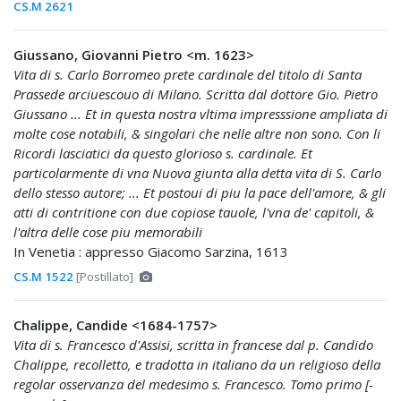
CS.M 2621
Giussano, Giovanni Pietro <m. 1623>
Vita di s. Carlo Borromeo prete cardinale del titolo di Santa
Prassede arciuescouo di Milano. Scritta dal dottore Gio. Pietro
Giussano ... Et in questa nostra vltima impresssione ampliata di
molte cose notabili, & singolari che nelle altre non sono. Con li
Ricordi lasciatici da questo glorioso s. cardinale. Et
particolarmente di vna Nuova giunta alla detta vita di S. Carlo
dello stesso autore; ... Et postoui di piu la pace dell'amore, & gli
atti di contritione con due copiose tauole, l'vna de' capitoli, &
l'altra delle cose piu memorabili
In Venetia : appresso Giacomo Sarzina, 1613
CS.M 1522
[Postillato]
Chalippe, Candide <1684-1757>
Vita di s. Francesco d'Assisi, scritta in francese dal p. Candido
Chalippe, recolletto, e tradotta in italiano da un religioso della
regolar osservanza del medesimo s. Francesco. Tomo primo [-