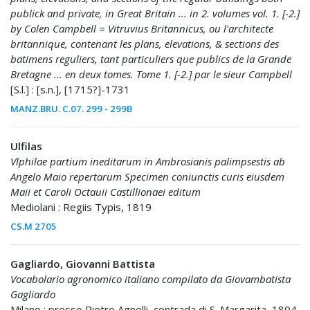
publick and private, in Great Britain ... in 2. volumes vol. 1. [-2.]
by Colen Campbell = Vitruvius Britannicus, ou l'architecte
britannique, contenant les plans, elevations, & sections des
batimens reguliers, tant particuliers que publics de la Grande
Bretagne ... en deux tomes. Tome 1. [-2.] par le sieur Campbell
[S.l.] : [s.n.], [1715?]-1731
MANZ.BRU. C.07. 299 - 299B
Ulfilas
Vlphilae partium ineditarum in Ambrosianis palimpsestis ab
Angelo Maio repertarum Specimen coniunctis curis eiusdem
Maii et Caroli Octauii Castillionaei editum
Mediolani : Regiis Typis, 1819
CS.M 2705
Gagliardo, Giovanni Battista
Vocabolario agronomico italiano compilato da Giovambatista
Gagliardo
Milano : presso Pietro Agnelli, contrada di S. Margarita, 1804