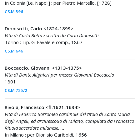
In Colonia [i.e. Napoli] : per Pietro Martello, [1728]
CS.M 596
Dionisotti, Carlo <1824-1899>
Vita di Carlo Botta / scritta da Carlo Dionisotti
Torino : Tip. G. Favale e comp., 1867
CS.M 646
Boccaccio, Giovanni <1313-1375>
Vita di Dante Alighieri per messer Giovanni Boccaccio
1801
CS.M 725/2
Rivola, Francesco <fl.1621-1634>
Vita di Federico Borromeo cardinale del titolo di Santa Maria
degli Angeli, ed arciuescouo di Milano, compilata da Francesco
Riuola sacerdote milanese, ...
In Milano : per Dionisio Gariboldi, 1656