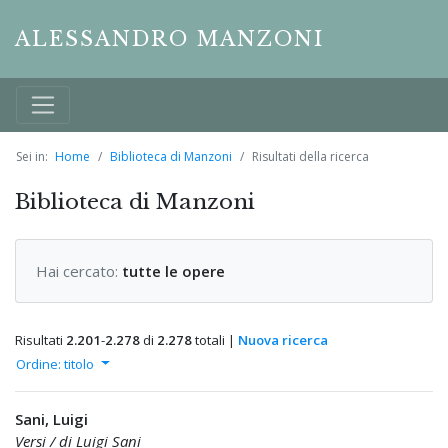
ALESSANDRO MANZONI
Sei in:
Home
Biblioteca di Manzoni
Risultati della ricerca
Biblioteca di Manzoni
Hai cercato:
tutte le opere
Risultati
2.201
-
2.278
di
2.278
totali |
Nuova ricerca
Ordine: titolo
Sani, Luigi
Versi / di Luigi Sani